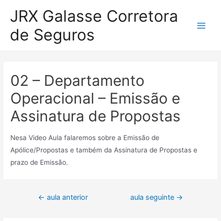
Ir
JRX Galasse Corretora
para
de Seguros
o
Main
conteúdo
Men
02 – Departamento
Operacional – Emissão e
Assinatura de Propostas
Nesa Video Aula falaremos sobre a Emissão de
Apólice/Propostas e também da Assinatura de Propostas e
prazo de Emissão.
Navegação
←
aula anterior
aula seguinte
→
de
Post