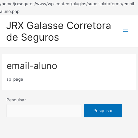
/home/jrxseguros/www/wp-content/plugins/super-plataforma/email-
Ir
aluno.php
para
JRX Galasse Corretora
o
de Seguros
conteúdo
Main
Men
email-aluno
sp_page
Pesquisar
Pesquisar