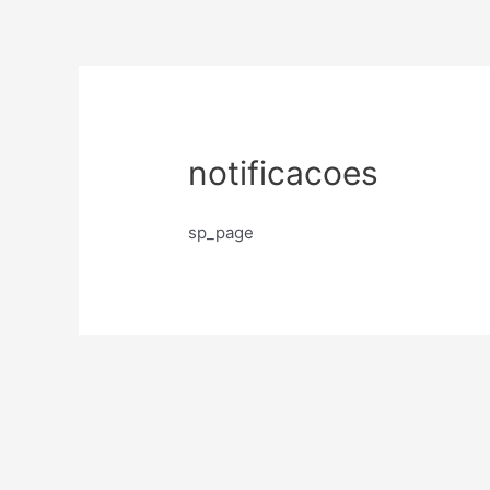
Ir
para
o
conteúdo
notificacoes
sp_page