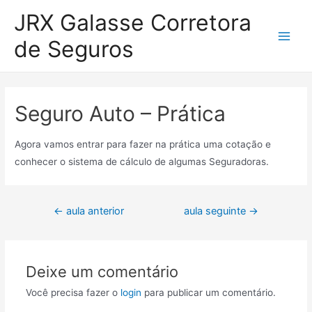
Ir
JRX Galasse Corretora
para
de Seguros
o
Main
conteúdo
Men
Seguro Auto – Prática
Agora vamos entrar para fazer na prática uma cotação e
conhecer o sistema de cálculo de algumas Seguradoras.
Navegação
←
aula anterior
aula seguinte
→
de
Post
Deixe um comentário
Você precisa fazer o
login
para publicar um comentário.